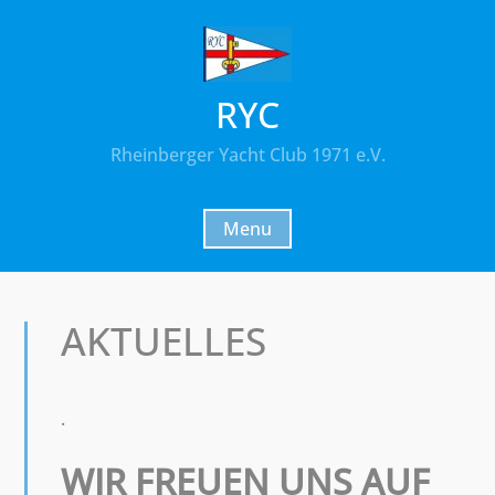
Skip
to
content
RYC
Rheinberger Yacht Club 1971 e.V.
Menu
AKTUELLES
.
WIR FREUEN UNS AUF